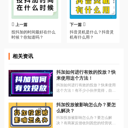
上一篇
下一篇
投抖加的时间最好在什么
抖音灵机是什么？抖音灵
时候？你知道吗？
机有什么用？
相关资讯
抖加如何进行有效的投放？快
来使用这个方法！
抖加如何进行有效的投放？快来使用
这个方法！有不少小伙伴觉得，自己
投放了那么多次抖加，但是没有几次
是有效的，这样浪费了自己不少的
抖加投放被影响怎么办？要怎
钱...
么解决？
抖加投放被影响怎么办？要怎么解
决？有商家反馈收到因您的经营状态