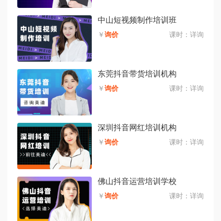
中山短视频制作培训班
￥
询价
课时：
详询
东莞抖音带货培训机构
￥
询价
课时：
详询
深圳抖音网红培训机构
￥
询价
课时：
详询
佛山抖音运营培训学校
￥
询价
课时：
详询