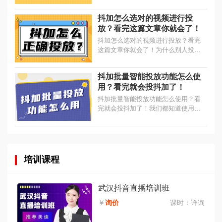
发生异常，现平台已对您的账户采取
限制措施的提示信息。那么应该如何
抖加怎么选对的视频进行投
避免此类问题的发生呢？...
放？看完这篇文章你就会了！
抖加怎么选对的视频进行投放？看完
这篇文章你就会了！为什么别人投抖
加能放大生意销量，快速上热门，而
你却不行？你投抖加效果总是不好，
抖加批量智能投放功能怎么使
大概率是你没有投对好视频。...
用？看完就会投抖加了！
抖加批量智能投放功能怎么使用？看
完就会投抖加了！我们都知道使用抖
加既可以帮助视频上热门，还能帮企
业主获取客户线索，但每个视频都投
入上百元的成本着实太高，今天教你
一...
培训课程
武汉抖音直播培训班
￥
询价
课时：
详询