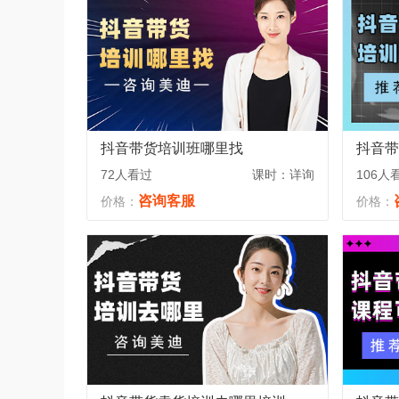
抖音带货培训班哪里找
抖音带
72人看过
课时：详询
106人
咨询客服
价格：
价格：