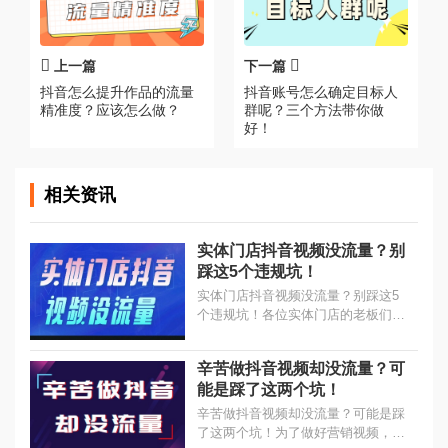
上一篇
下一篇
抖音怎么提升作品的流量
抖音账号怎么确定目标人
精准度？应该怎么做？
群呢？三个方法带你做
好！
相关资讯
实体门店抖音视频没流量？别
踩这5个违规坑！
实体门店抖音视频没流量？别踩这5
个违规坑！各位实体门店的老板们，
是不是总遇到这样的困惑：精心拍摄
的视频发布后，播放量只有寥寥几十
辛苦做抖音视频却没流量？可
个甚至几个？...
能是踩了这两个坑！
辛苦做抖音视频却没流量？可能是踩
了这两个坑！为了做好营销视频，很