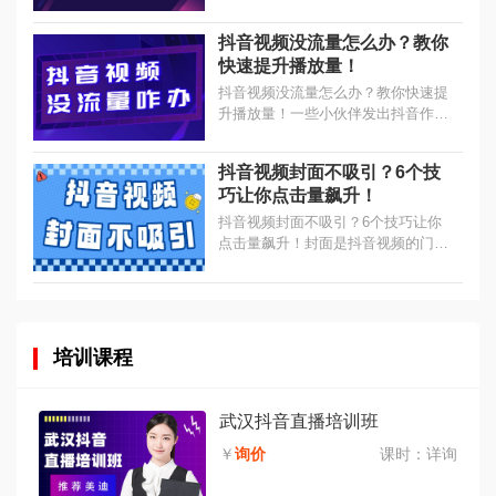
多小伙伴每天都坐在电脑前找素材、
剪片段，结果视频发布后，自己被泼
抖音视频没流量怎么办？教你
了一盆冷水，数据太差了，播放量寥
快速提升播放量！
寥...
抖音视频没流量怎么办？教你快速提
升播放量！一些小伙伴发出抖音作品
之后，时不时看作品的播放量、点赞
量等数据，但是并没有达到自己想要
抖音视频封面不吸引？6个技
的效果，各方面的数据实在太差
巧让你点击量飙升！
了。...
抖音视频封面不吸引？6个技巧让你
点击量飙升！封面是抖音视频的门
面，如果想让用户点击观看你的作
品，那么封面就要吸引人，封面都弄
不好看的话，就算内容好，看视频的
观众也会...
培训课程
武汉抖音直播培训班
￥
询价
课时：
详询