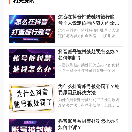
相关资讯
怎么在抖音打造独特旅行账
号？人设定位与内容方向全攻
略
怎么在抖音打造独特旅行账号？人设
定位与内容方向全攻略，很多朋友想
做旅行博主，却纠结拍啥、讲啥，感
觉大家都在做旅行内容，自己咋做才
抖音账号被封禁处罚怎么办？
能让人记住、吸引更多人看呢？...
如何解封？
抖音账号被封禁处罚怎么办？如何解
封？一些小伙伴登录抖音账号的时
候，发现自己的账号被封禁处罚了，
想知道这是怎么回事？既然账号被封
为什么抖音账号被处罚了？处
禁了，那说明你做了一些涉嫌违规的
罚原因及解决方法
操作...
为什么抖音账号被处罚了？处罚原因
及解决方法，有些小伙伴一上线，发
现自己的抖音账号被处罚了，想知道
这是怎么回事？自己接下来要怎么
抖音账号被封禁处罚怎么办？
做？...
如何申诉？