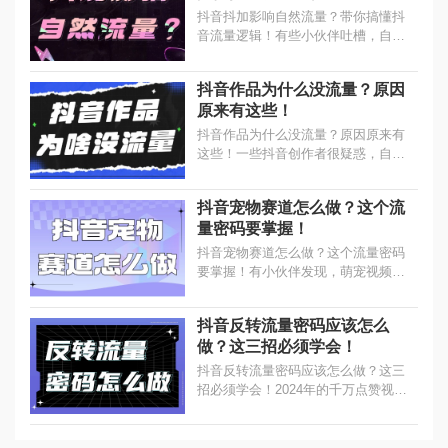
抖音抖加影响自然流量？带你搞懂抖
音流量逻辑！有些小伙伴吐槽，自己
给直播间投了抖加，本以为视频能获
得更多的流量，可是没想到，自然流
抖音作品为什么没流量？原因
量掉了一半，真是让人难受。...
原来有这些！
抖音作品为什么没流量？原因原来有
这些！一些抖音创作者很疑惑，自己
明明每天都发视频，为什么作品还是
没有流量呢？...
抖音宠物赛道怎么做？这个流
量密码要掌握！
抖音宠物赛道怎么做？这个流量密码
要掌握！有小伙伴发现，萌宠视频很
容易爆火，不仅流量大，而且变现能
力也不错。...
抖音反转流量密码应该怎么
做？这三招必须学会！
抖音反转流量密码应该怎么做？这三
招必须学会！2024年的千万点赞视
频，你究竟应该学一些什么两字儿，
反转，但你要学反转，就不能只学反
转，你要学会情感结合。...