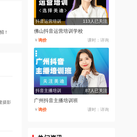
抖音运营培训
113人已关注
佛山抖音运营培训学校
招！
￥
询价
课时：
详询
抖音主播培训
87人已关注
广州抖音主播培训班
建摄影
￥
询价
课时：
详询