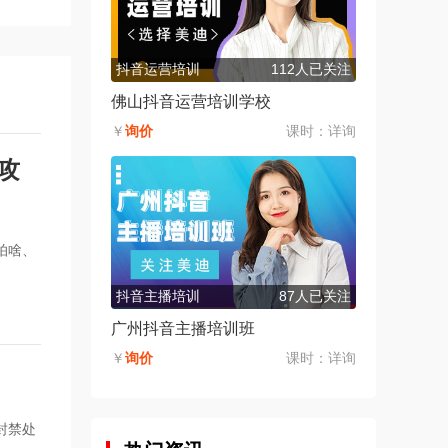
抖音运营培训
112人已关注
佛山抖音运营培训学校
￥
询价
课时：
详询
攻
拍啥、
抖音主播培训
87人已关注
广州抖音主播培训班
￥
询价
课时：
详询
封禁处