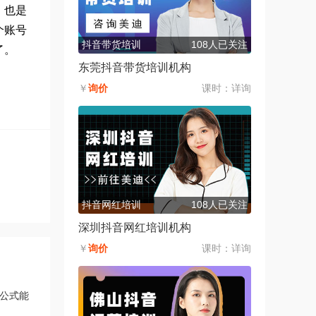
，也是
个账号
抖音带货培训
108人已关注
了。
东莞抖音带货培训机构
￥
询价
课时：
详询
抖音网红培训
108人已关注
深圳抖音网红培训机构
￥
询价
课时：
详询
公式能