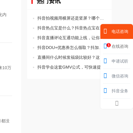
热门资讯
化内
抖音拍视频用横屏还是竖屏？哪个比较好？
抖音热点宝是什么？抖音热点宝在哪里？
电话咨询
抖音直播评论互通功能上线，让你的直播间更活跃！
1
在线咨询
抖音DOU+优惠券怎么领取？抖加优惠券在哪里领取的方法
直播间什么时候发福袋比较好？这三个时间要知道！
申请试听
抖音学会这套GMV公式，可快速提升直播间转化率
10万
微信咨询
抖音业务
月都没