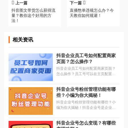
上一篇
下一篇
抖音图文带货怎么获得流
直播憋单违规怎么办？今
量？教你这个好用的方
天教你如何规避！
法！
相关资讯
抖音企业员工号如何配置商家
页面？怎么操作？
抖音企业员工号如何配置商家页面？
怎么操作？员工号可以在主页配置模
板直观展示个人名片、店铺活动、团
购商品等模块。...
抖音企业号粉丝管理功能有哪
些？小编为你大揭秘！
抖音企业号粉丝管理功能有哪些？小
编为你大揭秘！抖音企业号是企业营
销的阵地，也是企业用户和粉丝的重
要收口，所以会有一些粉丝管理的主
抖音企业号怎么变现？有哪些
要功能，帮助我们做用户分析与粉丝