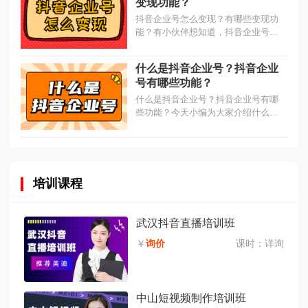
变现功能？
运...
抖音企业号怎么变现？有哪些变现功
能？有小伙伴想知道，抖音企业号怎
么变现？今天小编就来告诉大家，抖
音企业号实现变现的几个功能！...
什么是抖音企业号？抖音企业
号有哪些功能？
什么是抖音企业号？抖音企业号有哪
些功能？今天小编为大家介绍什么是
抖音企业号，以及抖音企业号有哪些
营销功能？...
培训课程
武汉抖音直播培训班
￥
询价
课时：
详询
中山短视频制作培训班