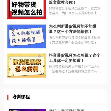
篇文章教会你！
好物带货分享视频怎么拍？一篇文章
教会你！为什么别人不露脸都有上百
万播放量的带货种草视频怎么拍，很
简单，不需要昂贵设备，不需要剪辑
怎么判断带货视频能不能爆
技巧。...
量？这三个方法能帮你！
怎么判断带货视频能不能爆量？这三
个方法能帮你！有些小伙伴投放了几
千的、上万的随心推还是没有爆款，
那这篇文章就要仔细看了，教你判断
抖音带货视频怎么剪辑？这个
带货视频能否爆量。...
工具你一定要知道！
抖音带货视频怎么剪辑？这个工具你
一定要知道！短视频剪辑是非常有必
要的，再专业的演员拍戏也会NG很
多次，一次说错了不要怕，多说几
次，把合适的画面剪出来就可以
了。...
培训课程