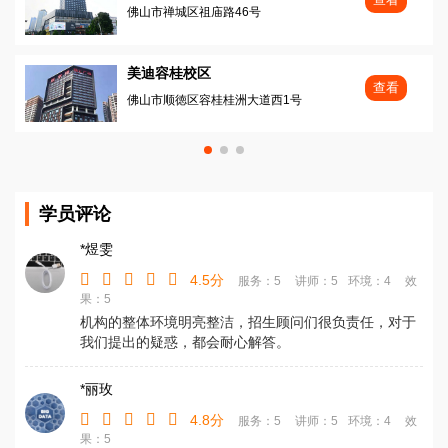
佛山市禅城区祖庙路46号
美迪容桂校区
查看
佛山市顺徳区容桂桂洲大道西1号
学员评论
*煜雯
4.5分
服务：5
讲师：5
环境：4
效
果：5
机构的整体环境明亮整洁，招生顾问们很负责任，对于
我们提出的疑惑，都会耐心解答。
*丽玫
4.8分
服务：5
讲师：5
环境：4
效
果：5