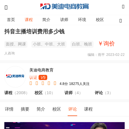
首页
课程
简介
讲师
环境
校区
资讯
抖音主播培训费用多少钱
￥询价
面授、网课
小班、中班、大班
白班、晚班
人咨询
编辑：雨平
2023-02-22
美迪电商教育
认证
V
9
4.8分
18275人关注
课程
（2008）
校区
（10）
讲师
（4）
评论
（3）
详情
摘要
简介
校区
评论
课程