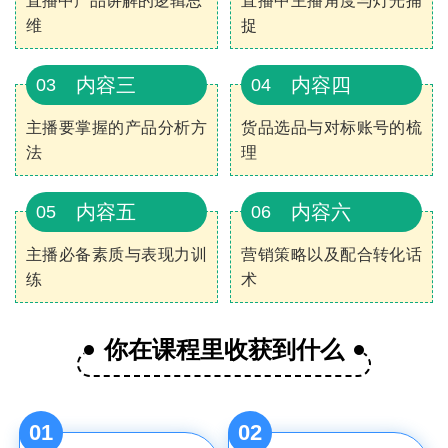
直播中产品讲解的逻辑思
直播中主播角度与灯光捕
维
捉
内容三
内容四
03
04
主播要掌握的产品分析方
货品选品与对标账号的梳
法
理
内容五
内容六
05
06
主播必备素质与表现力训
营销策略以及配合转化话
练
术
你在课程里收获到什么
01
02