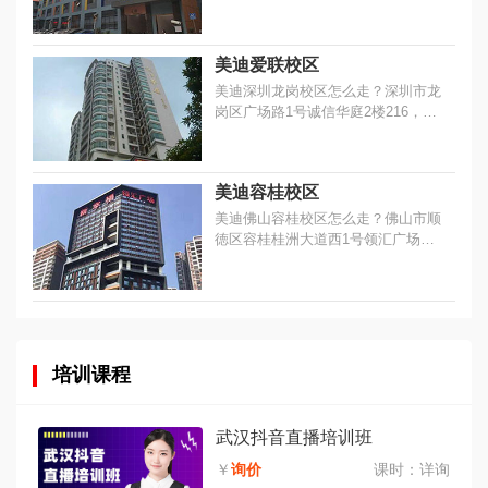
308，乘车线路：乘坐地铁1号线固戍
站F出口100米...
美迪爱联校区
美迪深圳龙岗校区怎么走？深圳市龙
岗区广场路1号诚信华庭2楼216，乘
车线路：乘坐地铁3号线木棉湾站C出
口100米。...
美迪容桂校区
美迪佛山容桂校区怎么走？佛山市顺
徳区容桂桂洲大道西1号领汇广场大
厦15楼，乘车线路：乘坐公交车至百
昌大厦公交站，步行约80米。...
培训课程
武汉抖音直播培训班
￥
询价
课时：
详询