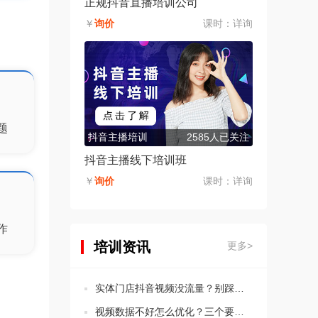
正规抖音直播培训公司
￥
询价
课时：
详询
题
抖音主播培训
2585人已关注
抖音主播线下培训班
￥
询价
课时：
详询
作
培训资讯
更多>
实体门店抖音视频没流量？别踩这5个违规坑！
视频数据不好怎么优化？三个要点教会你分析思路！