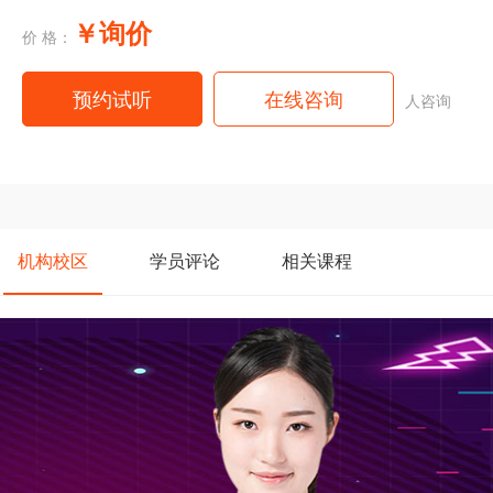
￥询价
价 格：
预约试听
在线咨询
人咨询
机构
校区
学员
评论
相关
课程