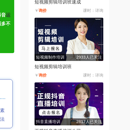
短视频剪辑培训班速成
￥
询价
课时：
详询
抖音
运
西多不
短视频制作培训
2933人已关注
短视频剪辑培训班
￥
询价
课时：
详询
素
法
抖音直播培训
2817人已关注