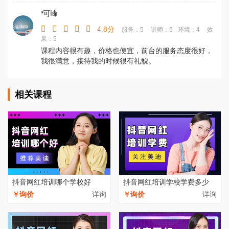
*可峰
4.8分
服务：5
讲师：5
环境：4
效
果：5
课程内容很有趣，价格也便宜，前台的服务态度很好，
我很满意，接待我的时候很有礼貌。
相关课程
抖音网红培训哪个学校好
抖音网红培训学校学费多少
￥询价
详询
￥询价
详询