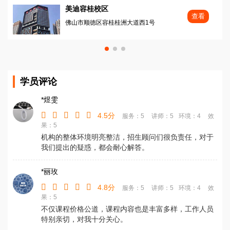
美迪容桂校区
查看
佛山市顺徳区容桂桂洲大道西1号
学员评论
*煜雯
4.5分
服务：5
讲师：5
环境：4
效
果：5
机构的整体环境明亮整洁，招生顾问们很负责任，对于
我们提出的疑惑，都会耐心解答。
*丽玫
4.8分
服务：5
讲师：5
环境：4
效
果：5
不仅课程价格公道，课程内容也是丰富多样，工作人员
特别亲切，对我十分关心。