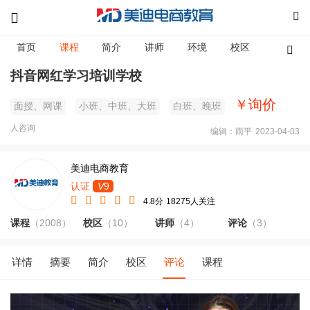
首页
课程
简介
讲师
环境
校区
资讯
抖音网红学习培训学校
￥询价
面授、网课
小班、中班、大班
白班、晚班
人咨询
编辑：雨平
2023-04-03
美迪电商教育
认证
V
9
4.8分
18275人关注
课程
（2008）
校区
（10）
讲师
（4）
评论
（3）
详情
摘要
简介
校区
评论
课程