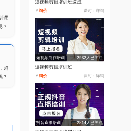
短视频剪辑培训班速成
￥
询价
课时：
详询
训
课
呢？
短视频制作培训
2932人已关注
短视频剪辑培训班
，超
￥
询价
课时：
详询
吗？
抖音直播培训
2814人已关注