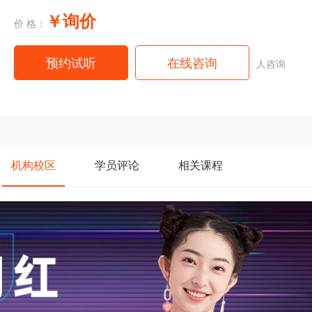
￥询价
价 格：
预约试听
在线咨询
人咨询
机构
校区
学员
评论
相关
课程