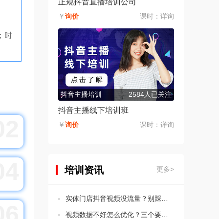
正规抖音直播培训公司
￥
询价
课时：
详询
0；时
抖音主播培训
2584人已关注
抖音主播线下培训班
02
￥
询价
课时：
详询
04
培训资讯
更多>
实体门店抖音视频没流量？别踩这5个违规坑！
06
视频数据不好怎么优化？三个要点教会你分析思路！