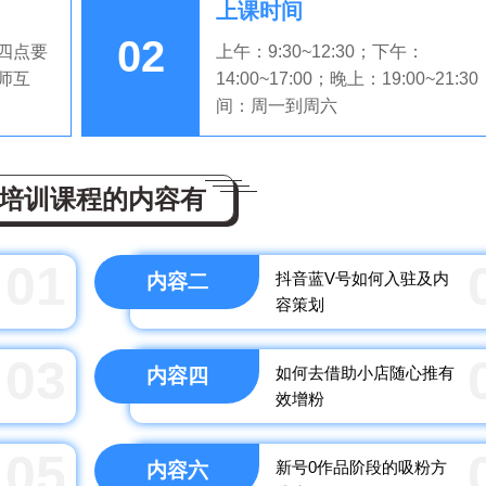
上课时间
02
四点要
上午：9:30~12:30；下午：
师互
14:00~17:00；晚上：19:00~21:3
间：周一到周六
培训课程的内容有
01
抖音蓝V号如何入驻及内
内容二
容策划
03
如何去借助小店随心推有
内容四
效增粉
05
新号0作品阶段的吸粉方
内容六