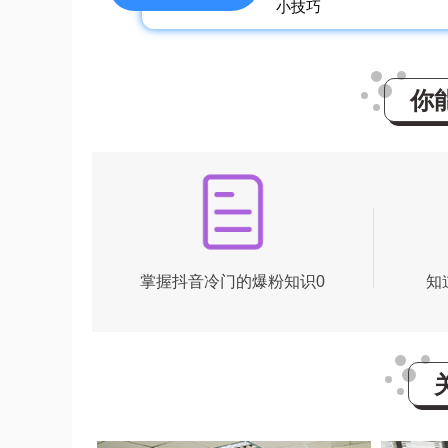
小技巧
你
掌握抖音冷门的爆粉知识0
知