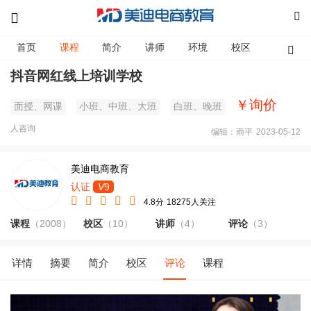
首页
课程
简介
讲师
环境
校区
资讯
抖音网红线上培训学校
￥询价
面授、网课
小班、中班、大班
白班、晚班
人咨询
编辑：雨平
2023-05-12
美迪电商教育
认证
V
9
4.8分
18275人关注
课程
（2008）
校区
（10）
讲师
（4）
评论
（3）
详情
摘要
简介
校区
评论
课程