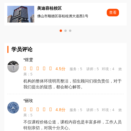
美迪容桂校区
查看
佛山市顺徳区容桂桂洲大道西1号
学员评论
*煜雯
4.5分
服务：5
讲师：5
环境：4
效
果：5
机构的整体环境明亮整洁，招生顾问们很负责任，对于
我们提出的疑惑，都会耐心解答。
*丽玫
4.8分
服务：5
讲师：5
环境：4
效
果：5
不仅课程价格公道，课程内容也是丰富多样，工作人员
特别亲切，对我十分关心。