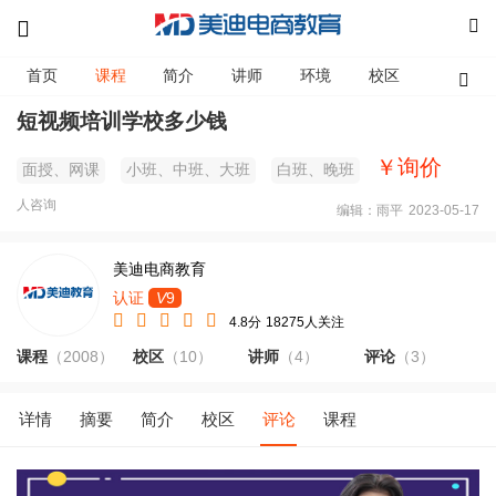
首页
课程
简介
讲师
环境
校区
资讯
短视频培训学校多少钱
￥询价
面授、网课
小班、中班、大班
白班、晚班
人咨询
编辑：雨平
2023-05-17
美迪电商教育
认证
V
9
4.8分
18275人关注
课程
（2008）
校区
（10）
讲师
（4）
评论
（3）
详情
摘要
简介
校区
评论
课程