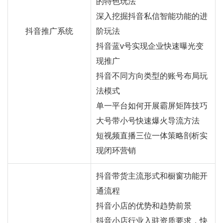
的特色玩法
深入挖掘抖音私信智能功能的进
抖音推广系统
阶玩法
抖音蓝v号实现企业快速曝光变
现推广
抖音不同方向类型的账号布局玩
法模式
单一平台如何开展霸屏矩阵技巧
大号带小号快速爆火导流方法
短视频直播三位一体策略剖析实
现闭环营销
抖音带货主流形式和橱窗功能开
通流程
抖音小店的优势和趋势前景
抖音小店行业入驻资质要求，快