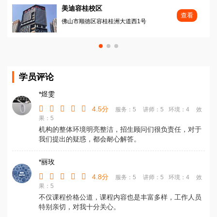
美迪容桂校区
查看
佛山市顺徳区容桂桂洲大道西1号
学员评论
*煜雯
4.5分
服务：5
讲师：5
环境：4
效
果：5
机构的整体环境明亮整洁，招生顾问们很负责任，对于
我们提出的疑惑，都会耐心解答。
*丽玫
4.8分
服务：5
讲师：5
环境：4
效
果：5
不仅课程价格公道，课程内容也是丰富多样，工作人员
特别亲切，对我十分关心。