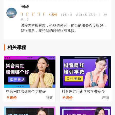
*可峰
4.8分
服务：5
讲师：5
环境：4
效
果：5
课程内容很有趣，价格也便宜，前台的服务态度很好，
我很满意，接待我的时候很有礼貌。
相关课程
抖音网红培训哪个学校好
抖音网红培训学校学费多少
￥询价
详询
￥询价
详询