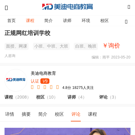
首页
课程
简介
讲师
环境
校区
资讯
正规网红培训学校
￥询价
面授、网课
小班、中班、大班
白班、晚班
人咨询
编辑：雨平
2023-05-20
美迪电商教育
认证
V
9
4.8分
18275人关注
课程
（2008）
校区
（10）
讲师
（4）
评论
（3）
详情
摘要
简介
校区
评论
课程