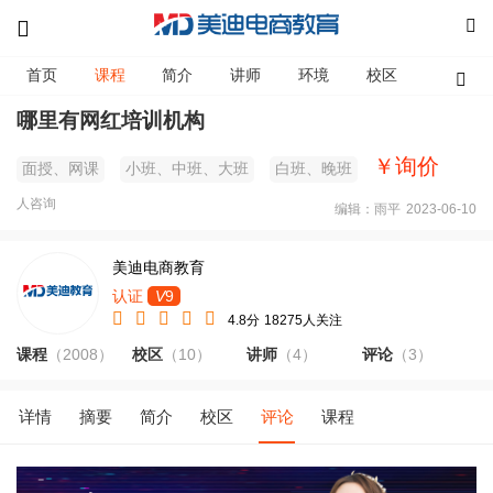
首页
课程
简介
讲师
环境
校区
资讯
哪里有网红培训机构
￥询价
面授、网课
小班、中班、大班
白班、晚班
人咨询
编辑：雨平
2023-06-10
美迪电商教育
认证
V
9
4.8分
18275人关注
课程
（2008）
校区
（10）
讲师
（4）
评论
（3）
详情
摘要
简介
校区
评论
课程