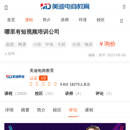
首页
课程
简介
讲师
环境
校区
资讯
哪里有短视频培训公司
￥询价
面授、网课
小班、中班、大班
白班、晚班
人咨询
编辑：雨平
2023-06-28
美迪电商教育
认证
V
9
4.8分
18275人关注
课程
（2008）
校区
（10）
讲师
（4）
评论
（3）
详情
摘要
简介
校区
评论
课程