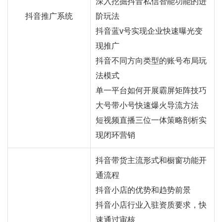
深入挖掘抖音私信智能功能的进
抖音推广系统
阶玩法
抖音蓝v号实现企业快速曝光变
现推广
抖音不同方向类型的账号布局玩
法模式
单一平台如何开展霸屏矩阵技巧
大号带小号快速爆火导流方法
短视频直播三位一体策略剖析实
现闭环营销
抖音带货主流形式和橱窗功能开
通流程
抖音小店的优势和趋势前景
抖音小店行业入驻资质要求，快
速通过审核