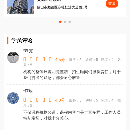
查看
佛山市顺徳区容桂桂洲大道西1号
学员评论
*煜雯
4.5分
服务：5
讲师：5
环境：4
效
果：5
机构的整体环境明亮整洁，招生顾问们很负责任，对于
我们提出的疑惑，都会耐心解答。
*丽玫
4.8分
服务：5
讲师：5
环境：4
效
果：5
不仅课程价格公道，课程内容也是丰富多样，工作人员
特别亲切，对我十分关心。