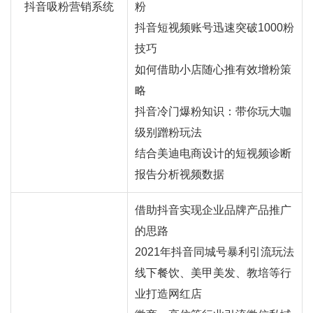
抖音吸粉营销系统
粉
抖音短视频账号迅速突破1000粉
技巧
如何借助小店随心推有效增粉策
略
抖音冷门爆粉知识：带你玩大咖
级别蹭粉玩法
结合美迪电商设计的短视频诊断
报告分析视频数据
借助抖音实现企业品牌产品推广
的思路
2021年抖音同城号暴利引流玩法
线下餐饮、美甲美发、教培等行
业打造
网红
店