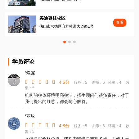
美迪容桂校区
查看
佛山市顺徳区容桂桂洲大道西1号
学员评论
*煜雯
4.5分
服务：5
讲师：5
环境：4
效
果：5
机构的整体环境明亮整洁，招生顾问们很负责任，对于
我们提出的疑惑，都会耐心解答。
*丽玫
4.8分
服务：5
讲师：5
环境：4
效
果：5
不仅课程价格公道，课程内容也是丰富多样，工作人员