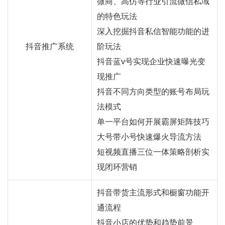
微商、高仿等行业引流微信私域
的特色玩法
深入挖掘抖音私信智能功能的进
抖音推广系统
阶玩法
抖音蓝v号实现企业快速曝光变
现推广
抖音不同方向类型的账号布局玩
法模式
单一平台如何开展霸屏矩阵技巧
大号带小号快速爆火导流方法
短视频直播三位一体策略剖析实
现闭环营销
抖音带货主流形式和橱窗功能开
通流程
抖音小店的优势和趋势前景