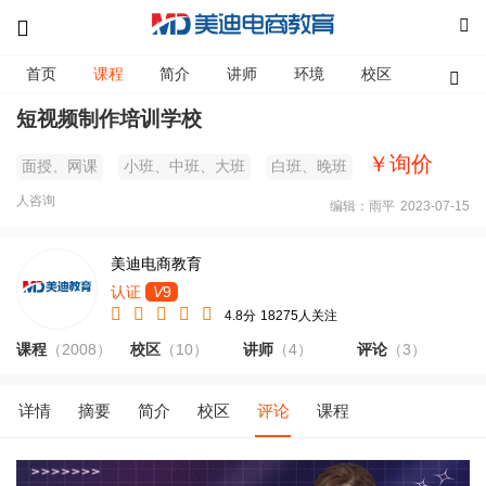
首页
课程
简介
讲师
环境
校区
资讯
短视频制作培训学校
￥询价
面授、网课
小班、中班、大班
白班、晚班
人咨询
编辑：雨平
2023-07-15
美迪电商教育
认证
V
9
4.8分
18275人关注
课程
（2008）
校区
（10）
讲师
（4）
评论
（3）
详情
摘要
简介
校区
评论
课程