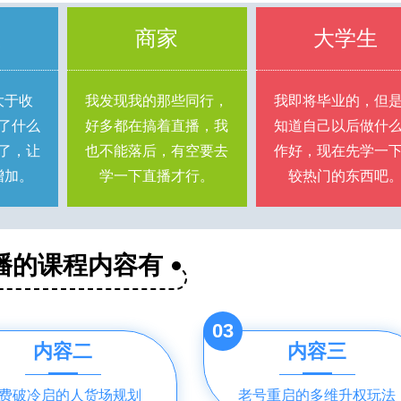
族
商家
大学生
大于收
我发现我的那些同行，
我即将毕业的，但
了什么
好多都在搞着直播，我
知道自己以后做什
了，让
也不能落后，有空要去
作好，现在先学一
增加。
学一下直播才行。
较热门的东西吧
播的课程内容有
03
内容二
内容三
费破冷启的人货场规划
老号重启的多维升权玩法