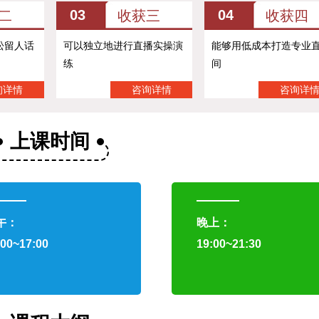
03
04
二
收获三
收获四
松留人话
可以独立地进行直播实操演
能够用低成本打造专业
练
间
询详情
咨询详情
咨询详
上课时间
午：
晚上：
:00~17:00
19:00~21:30