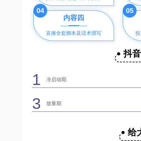
04
05
内容四
直播全套脚本及话术撰写
投
抖
1
冷启动期
3
放量期
给