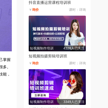
抖音直播运营课程培训班
￥
询价
课时：
详询
短视频制作培训
4328人已关注
短视频拍摄剪辑培训班
己掌握
￥
询价
课时：
详询
很多。
技能，
短视频制作培训
3349人已关注