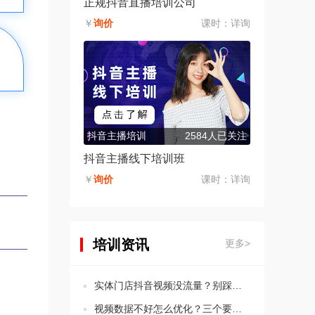
正规抖音直播培训公司
￥
询价
课时：
详询
抖音主播培训
2584人已关注
抖音主播线下培训班
￥
询价
课时：
详询
培训资讯
更多>
实体门店抖音视频没流量？别踩这5个违规坑！
视频数据不好怎么优化？三个要点教会你分析思路！