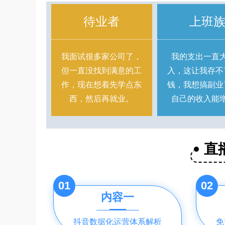
待业者
上班
我面试很多家公司了，
我的支出一直
但一直没找到满意的工
入，这让我存不
作，现在想着先学点东
钱，我想搞副业
西，然后再就业。
自己的收入能
直
01
02
内容一
抖音数据化运营体系解析
免