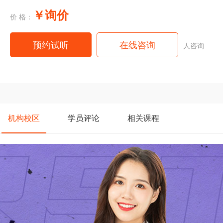
￥询价
价 格：
预约试听
在线咨询
人咨询
机构
校区
学员
评论
相关
课程