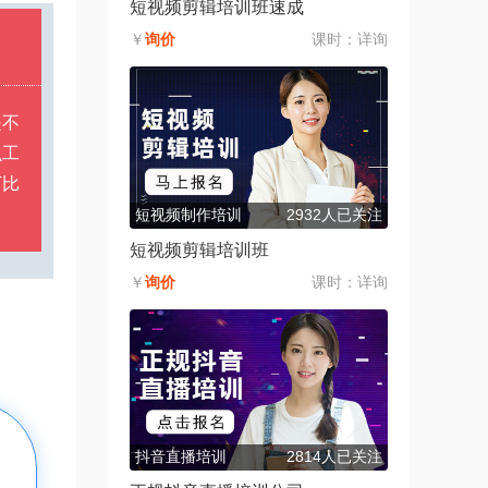
短视频剪辑培训班速成
￥
询价
课时：
详询
是不
么工
下比
。
短视频制作培训
2932人已关注
短视频剪辑培训班
￥
询价
课时：
详询
抖音直播培训
2814人已关注