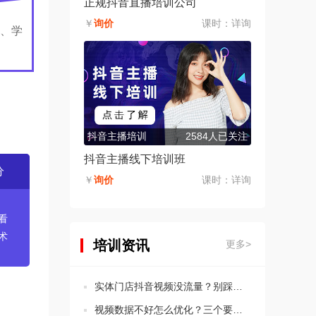
正规抖音直播培训公司
￥
询价
课时：
详询
、学
抖音主播培训
2584人已关注
抖音主播线下培训班
分
￥
询价
课时：
详询
看
术
培训资讯
更多>
实体门店抖音视频没流量？别踩这5个违规坑！
视频数据不好怎么优化？三个要点教会你分析思路！