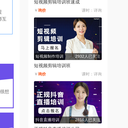
短视频剪辑培训班速成
￥
询价
课时：
详询
提
师互
短视频制作培训
2932人已关注
短视频剪辑培训班
￥
询价
课时：
详询
很想
抖音直播培训
2816人已关注