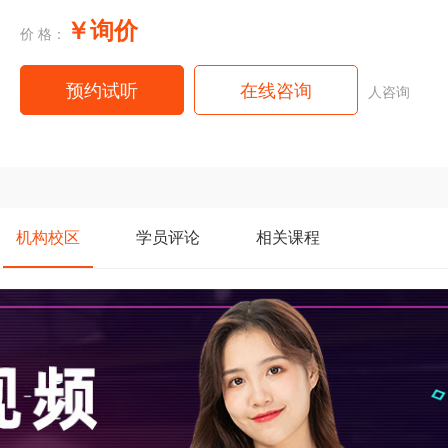
￥询价
价 格：
预约试听
在线咨询
人咨询
机构
校区
学员
评论
相关
课程