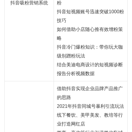
抖音吸粉营销系统
粉
抖音短视频账号迅速突破1000粉
技巧
如何借助小店随心推有效增粉策
略
抖音冷门爆粉知识：带你玩大咖
级别蹭粉玩法
结合美迪电商设计的短视频诊断
报告分析视频数据
借助抖音实现企业品牌产品推广
的思路
2021年抖音同城号暴利引流玩法
线下餐饮、美甲美发、教培等行
业打造
网红
店