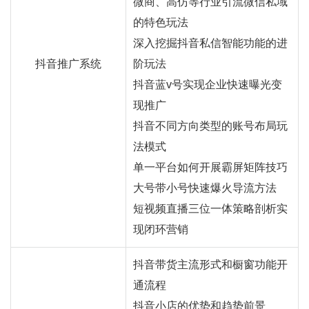
微商、高仿等行业引流微信私域
的特色玩法
深入挖掘抖音私信智能功能的进
抖音推广系统
阶玩法
抖音蓝v号实现企业快速曝光变
现推广
抖音不同方向类型的账号布局玩
法模式
单一平台如何开展霸屏矩阵技巧
大号带小号快速爆火导流方法
短视频直播三位一体策略剖析实
现闭环营销
抖音带货主流形式和橱窗功能开
通流程
抖音小店的优势和趋势前景