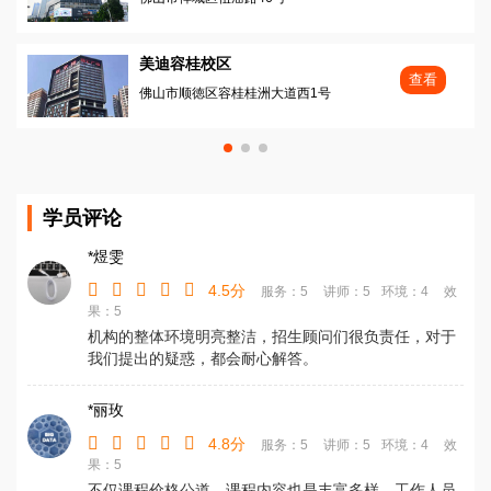
美迪容桂校区
查看
佛山市顺徳区容桂桂洲大道西1号
学员评论
*煜雯
4.5分
服务：5
讲师：5
环境：4
效
果：5
机构的整体环境明亮整洁，招生顾问们很负责任，对于
我们提出的疑惑，都会耐心解答。
*丽玫
4.8分
服务：5
讲师：5
环境：4
效
果：5
不仅课程价格公道，课程内容也是丰富多样，工作人员