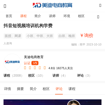
首页
课程
简介
讲师
环境
校区
资讯
抖音短视频培训机构学费
￥询价
面授、网课
小班、中班、大班
白班、晚班
人咨询
编辑：雨平
2023-10-10
美迪电商教育
认证
V
9
4.8分
18275人关注
课程
（2008）
校区
（10）
讲师
（4）
评论
（3）
详情
摘要
简介
校区
评论
课程