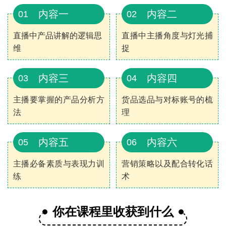
内容一
内容二
01
02
直播中产品讲解的逻辑思
直播中主播角度与灯光捕
维
捉
内容三
内容四
03
04
主播要掌握的产品分析方
货品选品与对标账号的梳
法
理
内容五
内容六
05
06
主播必备素质与表现力训
营销策略以及配合转化话
练
术
你在课程里收获到什么