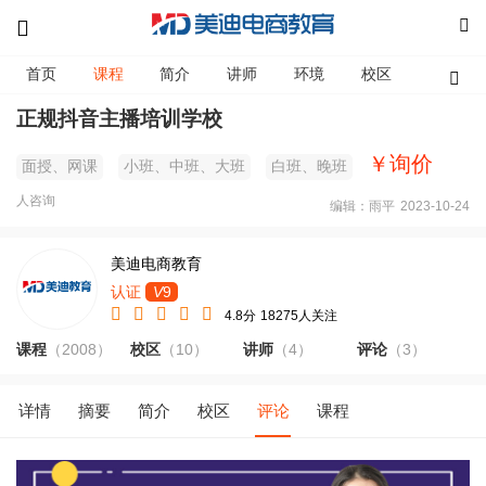
首页
课程
简介
讲师
环境
校区
资讯
正规抖音主播培训学校
￥询价
面授、网课
小班、中班、大班
白班、晚班
人咨询
编辑：雨平
2023-10-24
美迪电商教育
认证
V
9
4.8分
18275人关注
课程
（2008）
校区
（10）
讲师
（4）
评论
（3）
详情
摘要
简介
校区
评论
课程