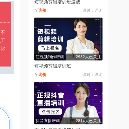
短视频剪辑培训班速成
￥
询价
课时：
详询
是不
么工
下比
。
短视频制作培训
2932人已关注
短视频剪辑培训班
￥
询价
课时：
详询
抖音直播培训
2814人已关注