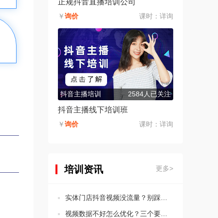
正规抖音直播培训公司
￥
询价
课时：
详询
抖音主播培训
2584人已关注
抖音主播线下培训班
￥
询价
课时：
详询
培训资讯
更多>
实体门店抖音视频没流量？别踩这5个违规坑！
视频数据不好怎么优化？三个要点教会你分析思路！