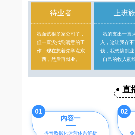
待业者
上班
我面试很多家公司了，
我的支出一直
但一直没找到满意的工
入，这让我存不
作，现在想着先学点东
钱，我想搞副业
西，然后再就业。
自己的收入能
直
01
02
内容一
抖音数据化运营体系解析
免