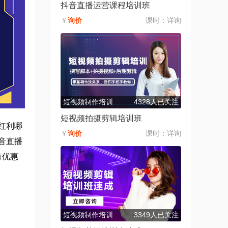
抖音直播运营课程培训班
￥
询价
课时：
详询
短视频制作培训
4328人已关注
短视频拍摄剪辑培训班
红利哪
￥
询价
课时：
详询
音直播
有优惠
短视频制作培训
3349人已关注