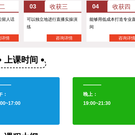
03
04
二
收获三
收获四
松留人话
可以独立地进行直播实操演
能够用低成本打造专业
练
间
询详情
咨询详情
咨询详
上课时间
午：
晚上：
:00~17:00
19:00~21:30