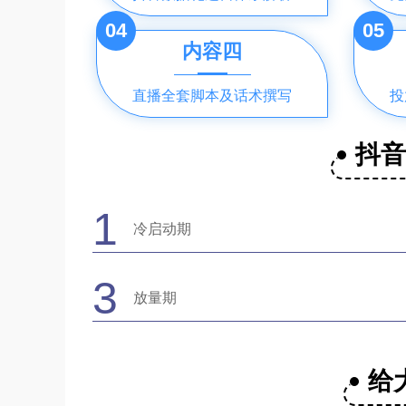
04
05
内容四
直播全套脚本及话术撰写
投
抖
1
冷启动期
3
放量期
给