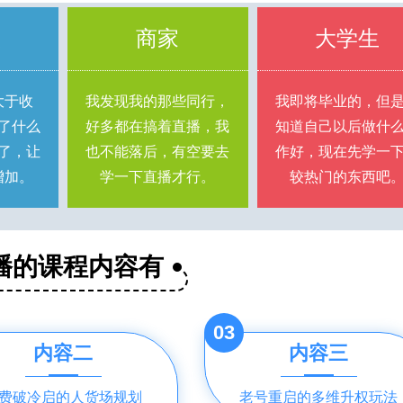
族
商家
大学生
大于收
我发现我的那些同行，
我即将毕业的，但
了什么
好多都在搞着直播，我
知道自己以后做什
了，让
也不能落后，有空要去
作好，现在先学一
增加。
学一下直播才行。
较热门的东西吧
播的课程内容有
03
内容二
内容三
费破冷启的人货场规划
老号重启的多维升权玩法