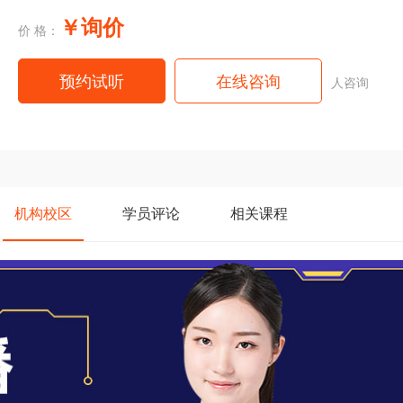
￥询价
价 格：
预约试听
在线咨询
人咨询
机构
校区
学员
评论
相关
课程