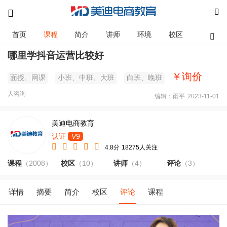
首页
课程
简介
讲师
环境
校区
资讯
哪里学抖音运营比较好
￥询价
面授、网课
小班、中班、大班
白班、晚班
人咨询
编辑：雨平
2023-11-01
美迪电商教育
认证
V
9
4.8分
18275人关注
课程
（2008）
校区
（10）
讲师
（4）
评论
（3）
详情
摘要
简介
校区
评论
课程