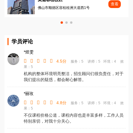
查看
佛山市顺徳区容桂桂洲大道西1号
学员评论
*煜雯
4.5分
服务：5
讲师：5
环境：4
效
果：5
机构的整体环境明亮整洁，招生顾问们很负责任，对于
我们提出的疑惑，都会耐心解答。
*丽玫
4.8分
服务：5
讲师：5
环境：4
效
果：5
不仅课程价格公道，课程内容也是丰富多样，工作人员
特别亲切，对我十分关心。