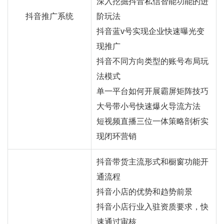
深入挖掘抖音私信智能功能的进
抖音推广系统
阶玩法
抖音蓝v号实现企业快速曝光变
现推广
抖音不同方向类型的账号布局玩
法模式
单一平台如何开展霸屏矩阵技巧
大号带小号快速爆火导流方法
短视频直播三位一体策略剖析实
现闭环营销
抖音带货主流形式和橱窗功能开
通流程
抖音小店的优势和趋势前景
抖音小店行业入驻资质要求，快
速通过审核