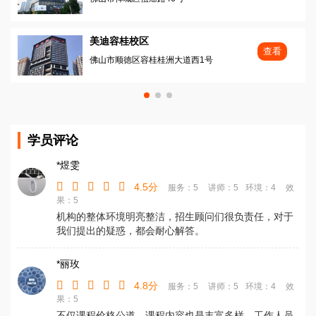
美迪容桂校区
查看
佛山市顺徳区容桂桂洲大道西1号
学员评论
*煜雯
4.5分
服务：5
讲师：5
环境：4
效
果：5
机构的整体环境明亮整洁，招生顾问们很负责任，对于
我们提出的疑惑，都会耐心解答。
*丽玫
4.8分
服务：5
讲师：5
环境：4
效
果：5
不仅课程价格公道，课程内容也是丰富多样，工作人员