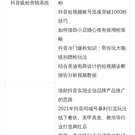
抖音吸粉营销系统
粉
抖音短视频账号迅速突破1000粉
技巧
如何借助小店随心推有效增粉策
略
抖音冷门爆粉知识：带你玩大咖
级别蹭粉玩法
结合美迪电商设计的短视频诊断
报告分析视频数据
借助抖音实现企业品牌产品推广
的思路
2021年抖音同城号暴利引流玩法
线下餐饮、美甲美发、教培等行
业打造
网红
店