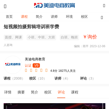
首页
课程
简介
讲师
环境
校区
资讯
短视频拍摄剪辑培训班学费
￥询价
面授、网课
小班、中班、大班
白班、晚班
人咨询
编辑：雨平
2023-12-06
美迪电商教育
认证
V
9
4.8分
18275人关注
课程
（2008）
校区
（10）
讲师
（4）
评论
（3）
详情
摘要
简介
校区
评论
课程