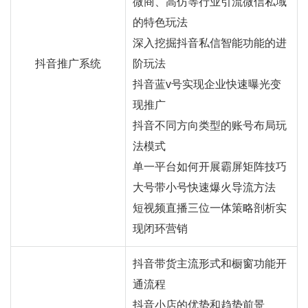
微商、高仿等行业引流微信私域
的特色玩法
深入挖掘抖音私信智能功能的进
抖音推广系统
阶玩法
抖音蓝v号实现企业快速曝光变
现推广
抖音不同方向类型的账号布局玩
法模式
单一平台如何开展霸屏矩阵技巧
大号带小号快速爆火导流方法
短视频直播三位一体策略剖析实
现闭环营销
抖音带货主流形式和橱窗功能开
通流程
抖音小店的优势和趋势前景