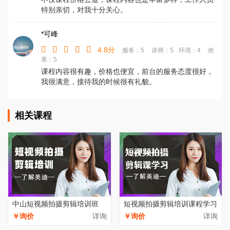
特别亲切，对我十分关心。
*可峰
4.8分
服务：5
讲师：5
环境：4
效
果：5
课程内容很有趣，价格也便宜，前台的服务态度很好，
我很满意，接待我的时候很有礼貌。
相关课程
中山短视频拍摄剪辑培训班
短视频拍摄剪辑培训课程学习
￥询价
详询
￥询价
详询