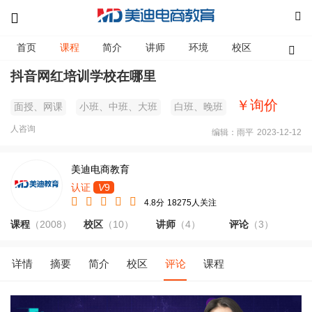
首页
课程
简介
讲师
环境
校区
资讯
抖音网红培训学校在哪里
￥询价
面授、网课
小班、中班、大班
白班、晚班
人咨询
编辑：雨平
2023-12-12
美迪电商教育
认证
V
9
4.8分
18275人关注
课程
（2008）
校区
（10）
讲师
（4）
评论
（3）
详情
摘要
简介
校区
评论
课程