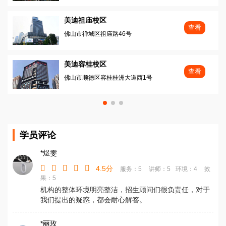
美迪祖庙校区
查看
佛山市禅城区祖庙路46号
美迪容桂校区
查看
佛山市顺徳区容桂桂洲大道西1号
学员评论
*煜雯
4.5分
服务：5
讲师：5
环境：4
效
果：5
机构的整体环境明亮整洁，招生顾问们很负责任，对于
我们提出的疑惑，都会耐心解答。
*丽玫