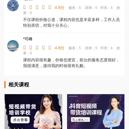
4.8分
服务：5
讲师：5
环境：4
效
果：5
不仅课程价格公道，课程内容也是丰富多样，工作人员
特别亲切，对我十分关心。
*可峰
4.8分
服务：5
讲师：5
环境：4
效
果：5
课程内容很有趣，价格也便宜，前台的服务态度很好，
我很满意，接待我的时候很有礼貌。
相关课程