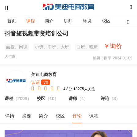
首页
课程
简介
讲师
环境
校区
资讯
抖音短视频带货培训公司
￥询价
面授、网课
小班、中班、大班
白班、晚班
人咨询
编辑：雨平
2024-01-09
美迪电商教育
认证
V
9
4.8分
18275人关注
课程
（2008）
校区
（10）
讲师
（4）
评论
（3）
详情
摘要
简介
校区
评论
课程