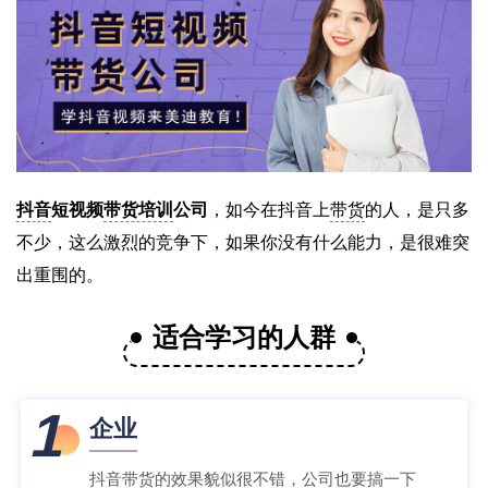
抖音
短视频
带货培训
公司
，如今在抖音上
带货
的人，是只多
不少，这么激烈的竞争下，如果你没有什么能力，是很难突
出重围的。
适合学习的人群
1
企业
抖音带货的效果貌似很不错，公司也要搞一下