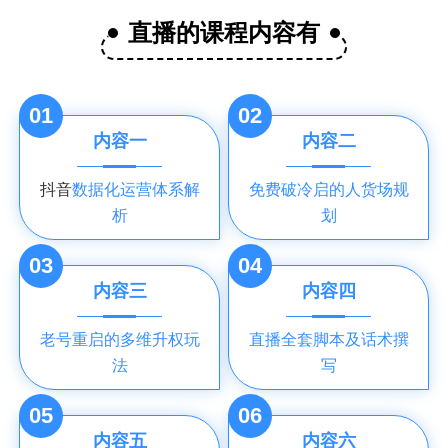
直播的课程内容有
01
02
内容一
内容二
抖音
数据化运营体系解
免费破冷启的人货场规
析
划
03
04
内容三
内容四
老号重启的多维升权玩
直播全套脚本及话术撰
法
写
05
06
内容五
内容六