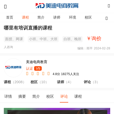
首页
课程
简介
讲师
环境
校区
资讯
哪里有培训直播的课程
￥询价
面授、网课
小班、中班、大班
白班、晚班
人咨询
编辑：雨平
2024-02-28
美迪电商教育
认证
V
9
4.8分
18275人关注
课程
（2008）
校区
（10）
讲师
（4）
评论
（3）
详情
摘要
简介
校区
评论
课程