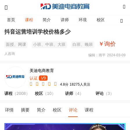
首页
课程
简介
讲师
环境
校区
资讯
抖音运营培训学校价格多少
￥询价
面授、网课
小班、中班、大班
白班、晚班
人咨询
编辑：雨平
2024-03-09
美迪电商教育
认证
V
9
4.8分
18275人关注
课程
（2008）
校区
（10）
讲师
（4）
评论
（3）
详情
摘要
简介
校区
评论
课程