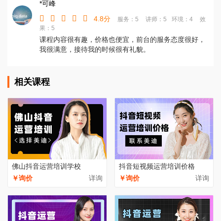
*可峰
4.8分
服务：5
讲师：5
环境：4
效
果：5
课程内容很有趣，价格也便宜，前台的服务态度很好，
我很满意，接待我的时候很有礼貌。
相关课程
佛山抖音运营培训学校
抖音短视频运营培训价格
￥询价
详询
￥询价
详询