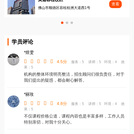
查看
佛山市顺徳区容桂桂洲大道西1号
学员评论
*煜雯
4.5分
服务：5
讲师：5
环境：4
效
果：5
机构的整体环境明亮整洁，招生顾问们很负责任，对于
我们提出的疑惑，都会耐心解答。
*丽玫
4.8分
服务：5
讲师：5
环境：4
效
果：5
不仅课程价格公道，课程内容也是丰富多样，工作人员
特别亲切，对我十分关心。