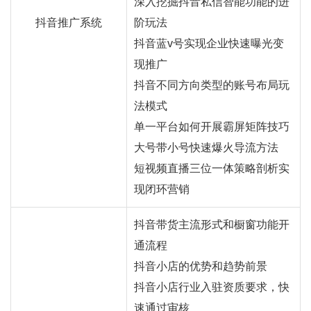
深入挖掘抖音私信智能功能的进
抖音推广系统
阶玩法
抖音蓝v号实现企业快速曝光变
现推广
抖音不同方向类型的账号布局玩
法模式
单一平台如何开展霸屏矩阵技巧
大号带小号快速爆火导流方法
短视频直播三位一体策略剖析实
现闭环营销
抖音带货主流形式和橱窗功能开
通流程
抖音小店的优势和趋势前景
抖音小店行业入驻资质要求，快
速通过审核