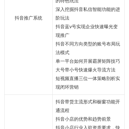
的特色玩法
深入挖掘抖音私信智能功能的进
抖音推广系统
阶玩法
抖音蓝v号实现企业快速曝光变
现推广
抖音不同方向类型的账号布局玩
法模式
单一平台如何开展霸屏矩阵技巧
大号带小号快速爆火导流方法
短视频直播三位一体策略剖析实
现闭环营销
抖音带货主流形式和橱窗功能开
通流程
抖音小店的优势和趋势前景
抖音小店行业入驻资质要求，快