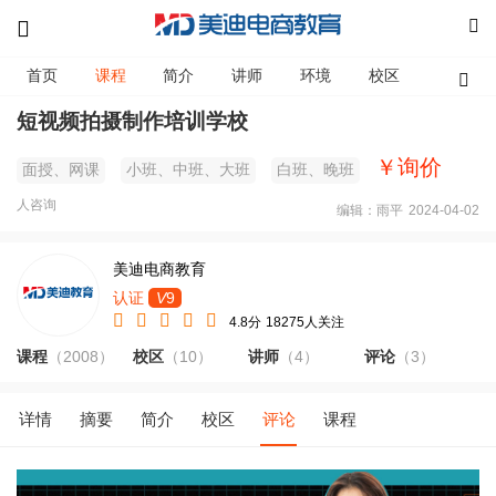
首页
课程
简介
讲师
环境
校区
资讯
短视频拍摄制作培训学校
￥询价
面授、网课
小班、中班、大班
白班、晚班
人咨询
编辑：雨平
2024-04-02
美迪电商教育
认证
V
9
4.8分
18275人关注
课程
（2008）
校区
（10）
讲师
（4）
评论
（3）
详情
摘要
简介
校区
评论
课程