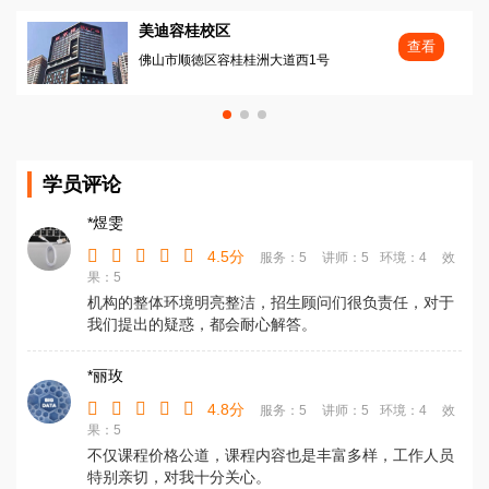
美迪容桂校区
查看
佛山市顺徳区容桂桂洲大道西1号
学员评论
*煜雯
4.5分
服务：5
讲师：5
环境：4
效
果：5
机构的整体环境明亮整洁，招生顾问们很负责任，对于
我们提出的疑惑，都会耐心解答。
*丽玫
4.8分
服务：5
讲师：5
环境：4
效
果：5
不仅课程价格公道，课程内容也是丰富多样，工作人员
特别亲切，对我十分关心。