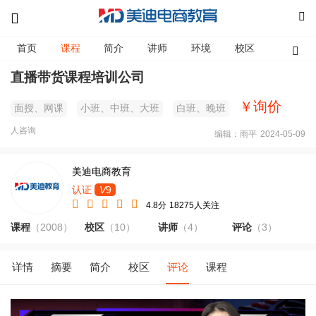
首页
课程
简介
讲师
环境
校区
资讯
直播带货课程培训公司
￥询价
面授、网课
小班、中班、大班
白班、晚班
人咨询
编辑：雨平
2024-05-09
美迪电商教育
认证
V
9
4.8分
18275人关注
课程
（2008）
校区
（10）
讲师
（4）
评论
（3）
详情
摘要
简介
校区
评论
课程