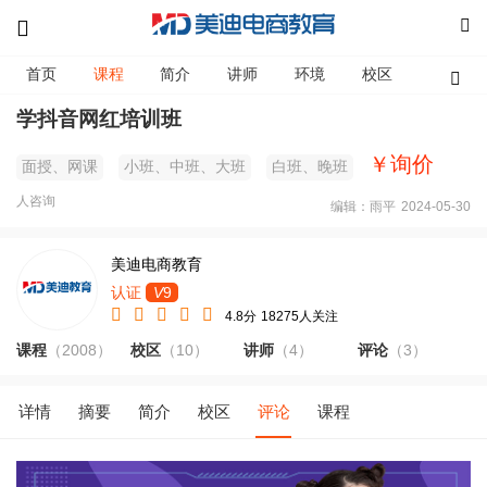
首页
课程
简介
讲师
环境
校区
资讯
学抖音网红培训班
￥询价
面授、网课
小班、中班、大班
白班、晚班
人咨询
编辑：雨平
2024-05-30
美迪电商教育
认证
V
9
4.8分
18275人关注
课程
（2008）
校区
（10）
讲师
（4）
评论
（3）
详情
摘要
简介
校区
评论
课程