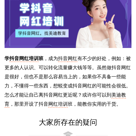
学
抖音网红培训
班
，成为
抖音
网红
有不少的好处，例如：被
更多的人认识、可以转化流量赚大钱等等。虽然做抖音网红
是很好，但也不是那么容易当上的，如果你不具备一些能
力，不懂得一些东西，想蜕变成抖音网红的可能性会很低。
怎么才能让自己离抖音网红更近呢？或许你可以到
美迪教
育
，那里开设了抖音
网红培训
班，能教你实用的干货。
大家所存在的疑问