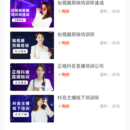
短视频剪辑培训班速成
￥
询价
课时：
详询
短视频剪辑培训班
￥
询价
课时：
详询
正规抖音直播培训公司
￥
询价
课时：
详询
抖音主播线下培训班
￥
询价
课时：
详询