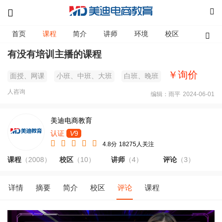
首页
课程
简介
讲师
环境
校区
资讯
有没有培训主播的课程
￥询价
面授、网课
小班、中班、大班
白班、晚班
人咨询
编辑：雨平
2024-06-01
美迪电商教育
认证
V
9
4.8分
18275人关注
课程
（2008）
校区
（10）
讲师
（4）
评论
（3）
详情
摘要
简介
校区
评论
课程