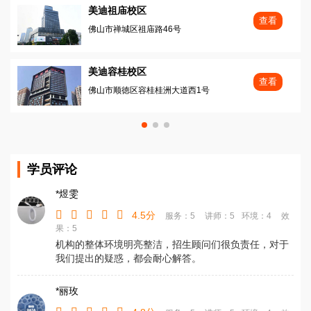
美迪祖庙校区
查看
佛山市禅城区祖庙路46号
美迪容桂校区
查看
佛山市顺徳区容桂桂洲大道西1号
学员评论
*煜雯
4.5分
服务：5
讲师：5
环境：4
效
果：5
机构的整体环境明亮整洁，招生顾问们很负责任，对于
我们提出的疑惑，都会耐心解答。
*丽玫