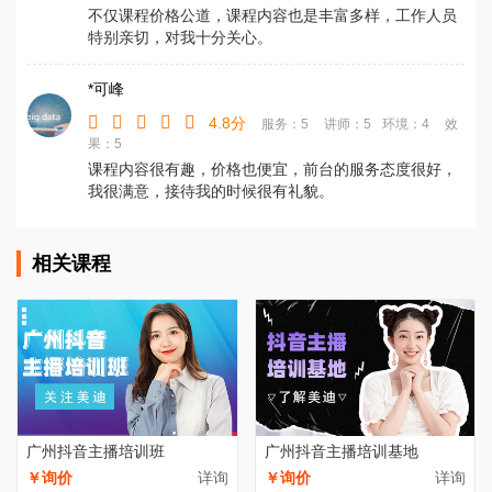
不仅课程价格公道，课程内容也是丰富多样，工作人员
特别亲切，对我十分关心。
*可峰
4.8分
服务：5
讲师：5
环境：4
效
果：5
课程内容很有趣，价格也便宜，前台的服务态度很好，
我很满意，接待我的时候很有礼貌。
相关课程
广州抖音主播培训班
广州抖音主播培训基地
￥询价
详询
￥询价
详询