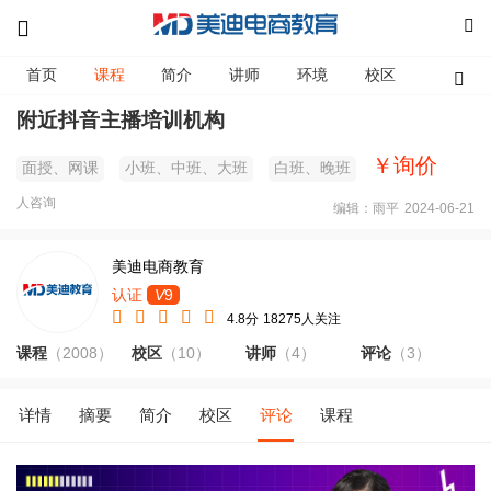
首页
课程
简介
讲师
环境
校区
资讯
附近抖音主播培训机构
￥询价
面授、网课
小班、中班、大班
白班、晚班
人咨询
编辑：雨平
2024-06-21
美迪电商教育
认证
V
9
4.8分
18275人关注
课程
（2008）
校区
（10）
讲师
（4）
评论
（3）
详情
摘要
简介
校区
评论
课程