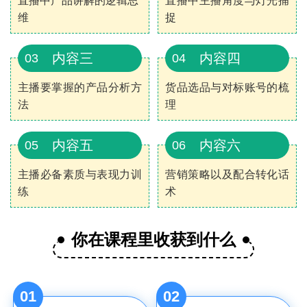
直播中产品讲解的逻辑思
直播中主播角度与灯光捕
维
捉
内容三
内容四
03
04
主播要掌握的产品分析方
货品选品与对标账号的梳
法
理
内容五
内容六
05
06
主播必备素质与表现力训
营销策略以及配合转化话
练
术
你在课程里收获到什么
01
02