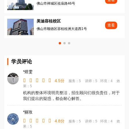
佛山市禅城区祖庙路46号
美迪容桂校区
查看
佛山市顺徳区容桂桂洲大道西1号
学员评论
*煜雯
4.5分
服务：5
讲师：5
环境：4
效
果：5
机构的整体环境明亮整洁，招生顾问们很负责任，对于
我们提出的疑惑，都会耐心解答。
*丽玫
4.8分
服务：5
讲师：5
环境：4
效
果：5