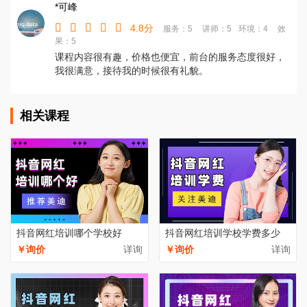
*可峰
4.8分
服务：5
讲师：5
环境：4
效
果：5
课程内容很有趣，价格也便宜，前台的服务态度很好，
我很满意，接待我的时候很有礼貌。
相关课程
抖音网红培训哪个学校好
抖音网红培训学校学费多少
￥询价
详询
￥询价
详询