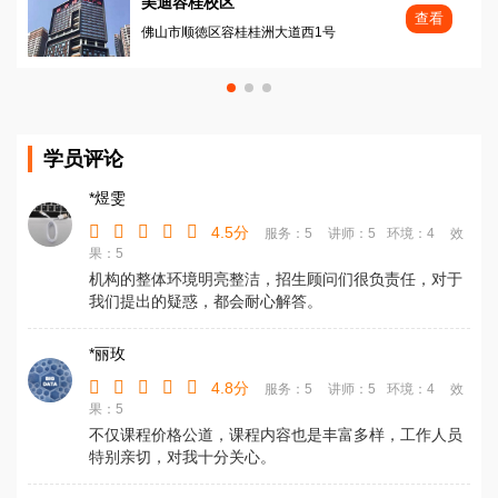
美迪容桂校区
查看
佛山市顺徳区容桂桂洲大道西1号
学员评论
*煜雯
4.5分
服务：5
讲师：5
环境：4
效
果：5
机构的整体环境明亮整洁，招生顾问们很负责任，对于
我们提出的疑惑，都会耐心解答。
*丽玫
4.8分
服务：5
讲师：5
环境：4
效
果：5
不仅课程价格公道，课程内容也是丰富多样，工作人员
特别亲切，对我十分关心。