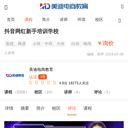
首页
课程
简介
讲师
环境
校区
资讯
抖音网红新手培训学校
￥询价
面授、网课
小班、中班、大班
白班、晚班
人咨询
编辑：雨平
2024-07-08
美迪电商教育
认证
V
9
4.8分
18275人关注
课程
（2008）
校区
（10）
讲师
（4）
评论
（3）
详情
摘要
简介
校区
评论
课程