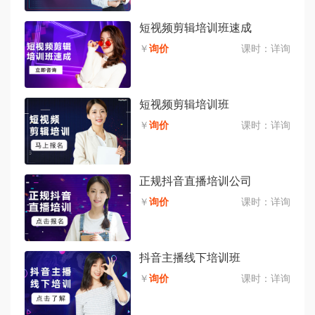
短视频剪辑培训班速成
￥
询价
课时：
详询
短视频剪辑培训班
￥
询价
课时：
详询
正规抖音直播培训公司
￥
询价
课时：
详询
抖音主播线下培训班
￥
询价
课时：
详询