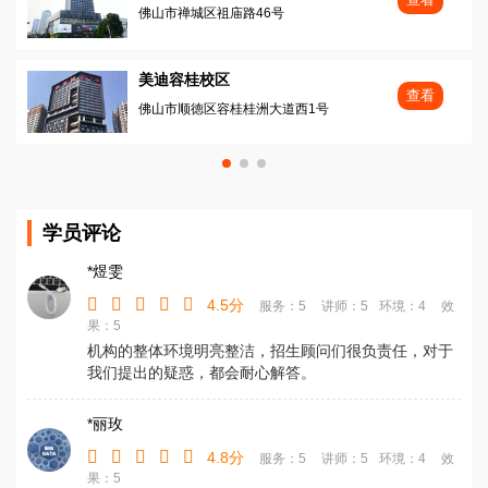
佛山市禅城区祖庙路46号
美迪容桂校区
查看
佛山市顺徳区容桂桂洲大道西1号
学员评论
*煜雯
4.5分
服务：5
讲师：5
环境：4
效
果：5
机构的整体环境明亮整洁，招生顾问们很负责任，对于
我们提出的疑惑，都会耐心解答。
*丽玫
4.8分
服务：5
讲师：5
环境：4
效
果：5