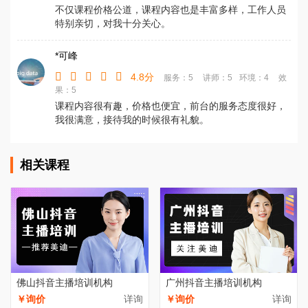
不仅课程价格公道，课程内容也是丰富多样，工作人员
特别亲切，对我十分关心。
*可峰
4.8分
服务：5
讲师：5
环境：4
效
果：5
课程内容很有趣，价格也便宜，前台的服务态度很好，
我很满意，接待我的时候很有礼貌。
相关课程
佛山抖音主播培训机构
广州抖音主播培训机构
￥询价
详询
￥询价
详询