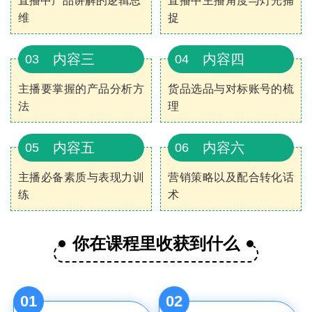
直播中产品讲解的逻辑思
直播中主播角度与灯光捕
维
捉
内容三
内容四
03
04
主播要掌握的产品分析方
货品选品与对标账号的梳
法
理
内容五
内容六
05
06
主播必备素质与表现力训
营销策略以及配合转化话
练
术
你在课程里收获到什么
01
02