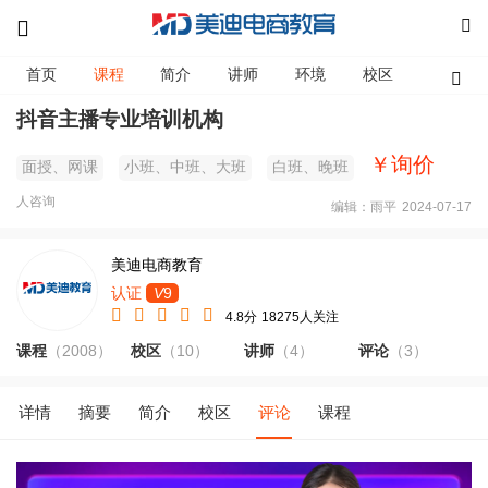
首页
课程
简介
讲师
环境
校区
资讯
抖音主播专业培训机构
￥询价
面授、网课
小班、中班、大班
白班、晚班
人咨询
编辑：雨平
2024-07-17
美迪电商教育
认证
V
9
4.8分
18275人关注
课程
（2008）
校区
（10）
讲师
（4）
评论
（3）
详情
摘要
简介
校区
评论
课程