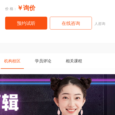
￥询价
价 格：
预约试听
在线咨询
人咨询
机构
校区
学员
评论
相关
课程