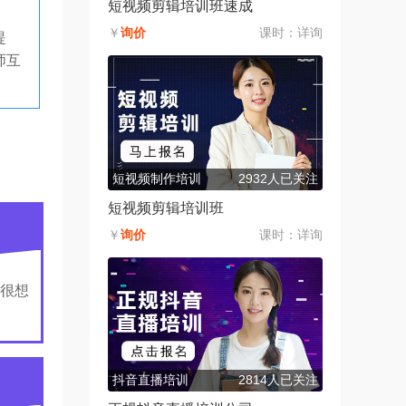
短视频剪辑培训班速成
￥
询价
课时：
详询
提
师互
短视频制作培训
2932人已关注
短视频剪辑培训班
￥
询价
课时：
详询
很想
抖音直播培训
2814人已关注