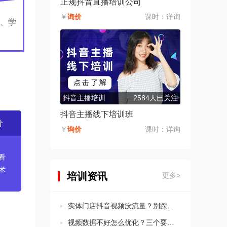
正规抖音直播培训公司
￥
询价
课时：
详询
、学
抖音主播培训
2584人已关注
抖音主播线下培训班
分
￥
询价
课时：
详询
看
术
培训资讯
更多>
实体门店抖音视频没流量？别踩这5个违规坑！
视频数据不好怎么优化？三个要点教会你分析思路！