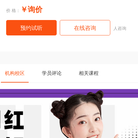
￥询价
价 格：
预约试听
在线咨询
人咨询
机构
校区
学员
评论
相关
课程