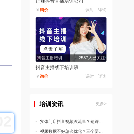
正规抖音直播培训公司
￥
询价
课时：
详询
抖音主播培训
2587人已关注
抖音主播线下培训班
￥
询价
课时：
详询
培训资讯
更多>
02
实体门店抖音视频没流量？别踩这5个违规坑！
视频数据不好怎么优化？三个要点教会你分析思路！