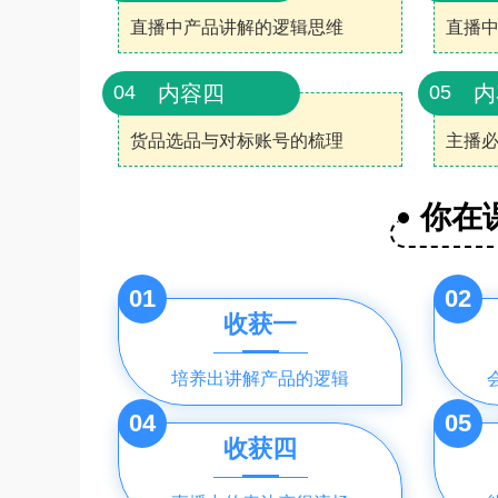
直播中产品讲解的逻辑思维
直播
内容四
内
04
05
货品选品与对标账号的梳理
主播
你在
01
02
收获一
培养出讲解产品的逻辑
04
05
收获四