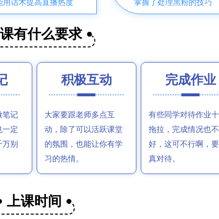
能用话术提高直播热度
掌握了处理黑粉的技巧
上课有什么要求
记
积极互动
完成作业
做笔记
大家要跟老师多点互
有些同学对待作业十
也一定
动，除了可以活跃课堂
拖拉，完成情况也不
千万别
的氛围，也能让你有学
好，这可不行啊，要
习的热情。
真对待。
上课时间