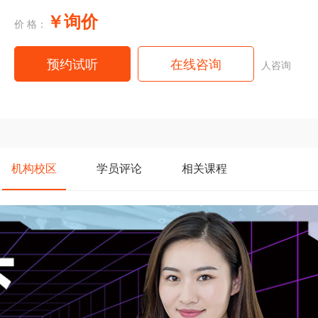
￥询价
价 格：
预约试听
在线咨询
人咨询
机构
校区
学员
评论
相关
课程