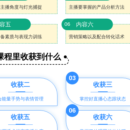
中主播角度与灯光捕捉
主播要掌握的产品分析方法
容五
内容六
06
必备素质与表现力训练
营销策略以及配合转化话术
课程里收获到什么
03
收获二
收获三
会能量手势与表情管理
掌控好直播心态跟状态
06
收获五
收获六