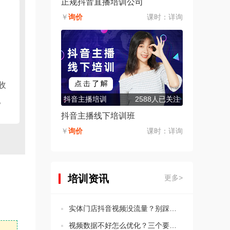
正规抖音直播培训公司
￥
询价
课时：
详询
收
抖音主播培训
2588人已关注
。
抖音主播线下培训班
￥
询价
课时：
详询
培训资讯
更多>
实体门店抖音视频没流量？别踩这5个违规坑！
视频数据不好怎么优化？三个要点教会你分析思路！