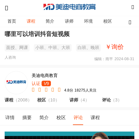
首页
课程
简介
讲师
环境
校区
资讯
哪里可以培训抖音短视频
￥询价
面授、网课
小班、中班、大班
白班、晚班
人咨询
编辑：雨平
2024-08-31
美迪电商教育
认证
V
9
4.8分
18275人关注
课程
（2008）
校区
（10）
讲师
（4）
评论
（3）
详情
摘要
简介
校区
评论
课程