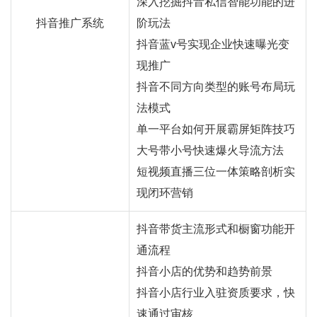
深入挖掘抖音私信智能功能的进
抖音推广系统
阶玩法
抖音蓝v号实现企业快速曝光变
现推广
抖音不同方向类型的账号布局玩
法模式
单一平台如何开展霸屏矩阵技巧
大号带小号快速爆火导流方法
短视频直播三位一体策略剖析实
现闭环营销
抖音带货主流形式和橱窗功能开
通流程
抖音小店的优势和趋势前景
抖音小店行业入驻资质要求，快
速通过审核