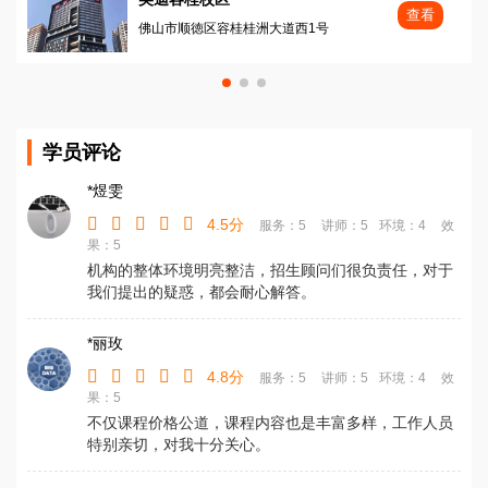
查看
佛山市顺徳区容桂桂洲大道西1号
学员评论
*煜雯
4.5分
服务：5
讲师：5
环境：4
效
果：5
机构的整体环境明亮整洁，招生顾问们很负责任，对于
我们提出的疑惑，都会耐心解答。
*丽玫
4.8分
服务：5
讲师：5
环境：4
效
果：5
不仅课程价格公道，课程内容也是丰富多样，工作人员
特别亲切，对我十分关心。