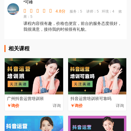
*可峰
4.8分
服务：5
讲师：5
环境：4
效
果：5
课程内容很有趣，价格也便宜，前台的服务态度很好，
我很满意，接待我的时候很有礼貌。
相关课程
广州抖音运营培训班
抖音运营培训班可靠吗
￥询价
详询
￥询价
详询