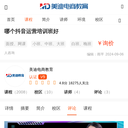
首页
课程
简介
讲师
环境
校区
资讯
哪个抖音运营培训班好
￥询价
面授、网课
小班、中班、大班
白班、晚班
人咨询
编辑：雨平
2024-09-06
美迪电商教育
认证
V
9
4.8分
18275人关注
课程
（2008）
校区
（10）
讲师
（4）
评论
（3）
详情
摘要
简介
校区
评论
课程