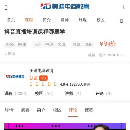
首页
课程
简介
讲师
环境
校区
资讯
抖音直播培训课程哪里学
￥询价
面授、网课
小班、中班、大班
白班、晚班
人咨询
编辑：雨平
2024-10-09
美迪电商教育
认证
V
9
4.8分
18275人关注
课程
（2008）
校区
（10）
讲师
（4）
评论
（3）
详情
摘要
简介
校区
评论
课程