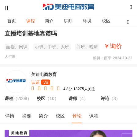
首页
课程
简介
讲师
环境
校区
资讯
直播培训基地靠谱吗
￥询价
面授、网课
小班、中班、大班
白班、晚班
人咨询
编辑：雨平
2024-10-22
美迪电商教育
认证
V
9
4.8分
18275人关注
课程
（2008）
校区
（10）
讲师
（4）
评论
（3）
详情
摘要
简介
校区
评论
课程