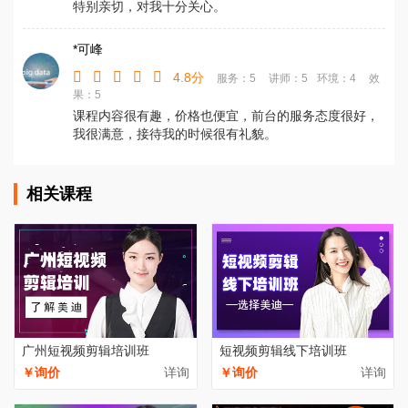
特别亲切，对我十分关心。
*可峰
4.8分
服务：5
讲师：5
环境：4
效
果：5
课程内容很有趣，价格也便宜，前台的服务态度很好，
我很满意，接待我的时候很有礼貌。
相关课程
广州短视频剪辑培训班
短视频剪辑线下培训班
￥询价
详询
￥询价
详询