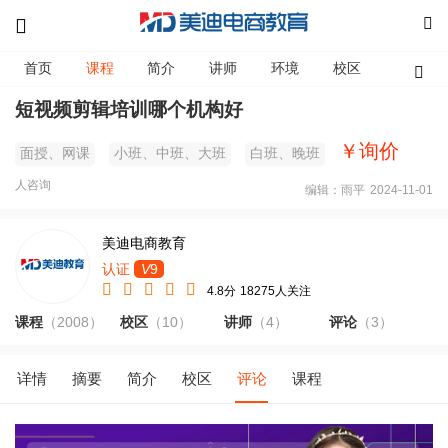
首页
课程
简介
讲师
环境
校区
资讯
短视频剪辑培训哪个机构好
￥询价
面授、网课
小班、中班、大班
白班、晚班
人咨询
编辑：雨平
2024-11-01
美迪电商教育
认证
V
9
4.8分
18275人关注
课程
（2008）
校区
（10）
讲师
（4）
评论
（3）
详情
摘要
简介
校区
评论
课程