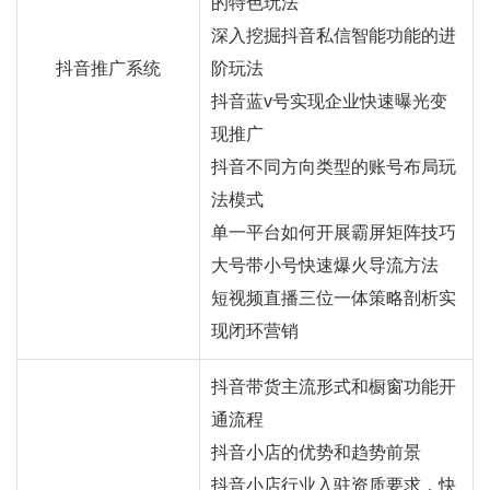
的特色玩法
深入挖掘抖音私信智能功能的进
抖音推广系统
阶玩法
抖音蓝v号实现企业快速曝光变
现推广
抖音不同方向类型的账号布局玩
法模式
单一平台如何开展霸屏矩阵技巧
大号带小号快速爆火导流方法
短视频直播三位一体策略剖析实
现闭环营销
抖音带货主流形式和橱窗功能开
通流程
抖音小店的优势和趋势前景
抖音小店行业入驻资质要求，快