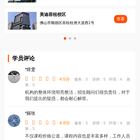
美迪容桂校区
查看
佛山市顺徳区容桂桂洲大道西1号
学员评论
*煜雯
4.5分
服务：5
讲师：5
环境：4
效
果：5
机构的整体环境明亮整洁，招生顾问们很负责任，对于
我们提出的疑惑，都会耐心解答。
*丽玫
4.8分
服务：5
讲师：5
环境：4
效
果：5
不仅课程价格公道，课程内容也是丰富多样，工作人员