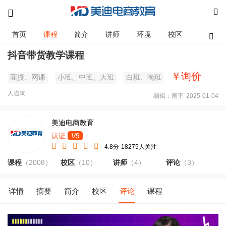
首页
课程
简介
讲师
环境
校区
资讯
抖音带货教学课程
￥询价
面授、网课
小班、中班、大班
白班、晚班
人咨询
编辑：雨平
2025-01-04
美迪电商教育
认证
V
9
4.8分
18275人关注
课程
（2008）
校区
（10）
讲师
（4）
评论
（3）
详情
摘要
简介
校区
评论
课程