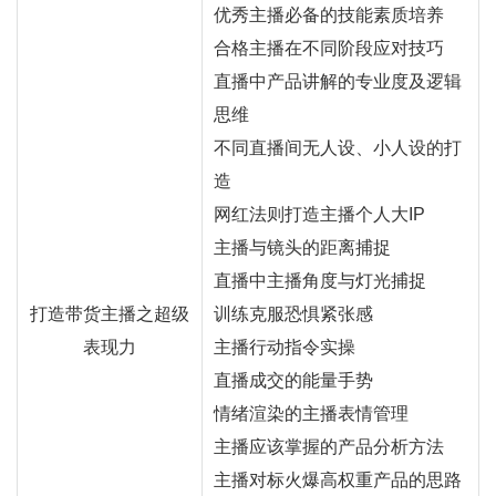
优秀主播必备的技能素质培养
合格主播在不同阶段应对技巧
直播
中产品讲解的专业度及逻辑
思维
不同直播间无人设、小人设的打
造
网红
法则打造主播个人大IP
主播与镜头的距离捕捉
直播中主播角度与灯光捕捉
打造带货
主播
之超级
训练克服恐惧紧张感
表现力
主播行动指令实操
直播成交的能量手势
情绪渲染的主播表情管理
主播应该掌握的产品分析方法
主播对标火爆高权重产品的思路