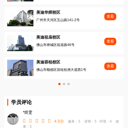
美迪华师校区
查看
广州市天河区五山路141-2号
美迪祖庙校区
查看
佛山市禅城区祖庙路46号
美迪容桂校区
查看
佛山市顺徳区容桂桂洲大道西1号
学员评论
*煜雯
4.5分
服务：5
讲师：5
环境：4
效
果：5