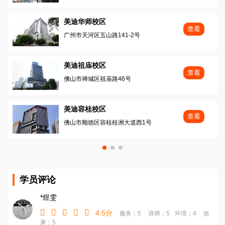
美迪华师校区
查看
广州市天河区五山路141-2号
美迪祖庙校区
查看
佛山市禅城区祖庙路46号
美迪容桂校区
查看
佛山市顺徳区容桂桂洲大道西1号
学员评论
*煜雯
4.5分
服务：5
讲师：5
环境：4
效
果：5