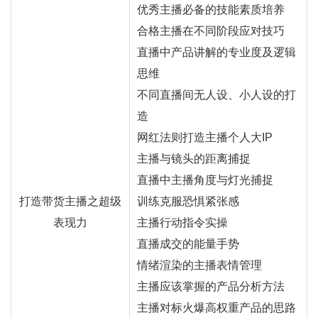
优秀主播必备的技能素质培养
合格主播在不同阶段应对技巧
直播
中产品讲解的专业度及逻辑
思维
不同直播间无人设、小人设的打
造
网红
法则打造主播个人大IP
主播与镜头的距离捕捉
直播中主播角度与灯光捕捉
打造带货
主播
之超级
训练克服恐惧紧张感
表现力
主播行动指令实操
直播成交的能量手势
情绪渲染的主播表情管理
主播应该掌握的产品分析方法
主播对标火爆高权重产品的思路