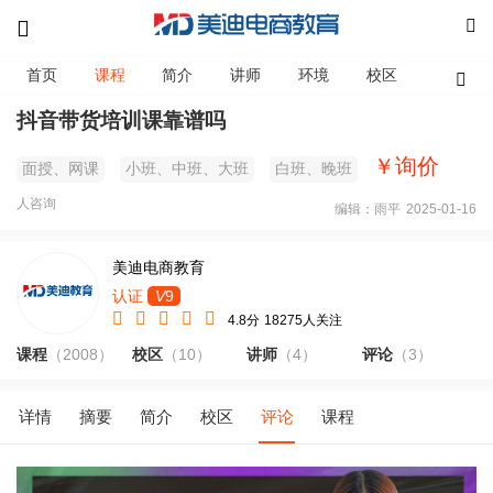
首页
课程
简介
讲师
环境
校区
资讯
抖音带货培训课靠谱吗
￥询价
面授、网课
小班、中班、大班
白班、晚班
人咨询
编辑：雨平
2025-01-16
美迪电商教育
认证
V
9
4.8分
18275人关注
课程
（2008）
校区
（10）
讲师
（4）
评论
（3）
详情
摘要
简介
校区
评论
课程