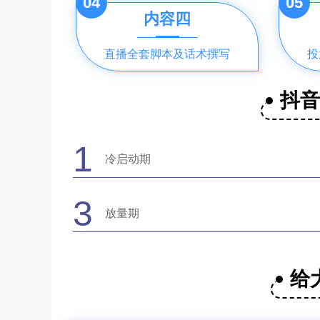
04
05
内容四
直播全套脚本及话术撰写
投
抖
1
冷启动期
3
放量期
给