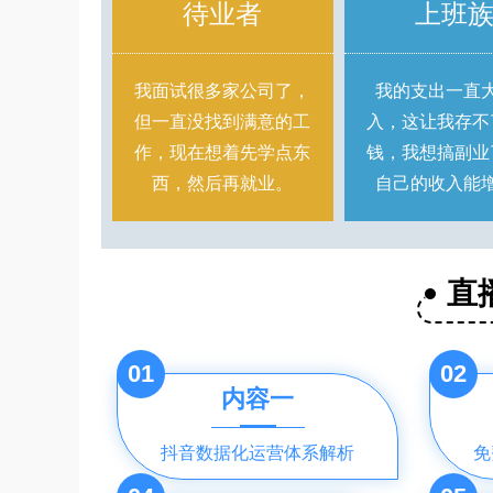
待业者
上班
我面试很多家公司了，
我的支出一直
但一直没找到满意的工
入，这让我存不
作，现在想着先学点东
钱，我想搞副业
西，然后再就业。
自己的收入能
直
01
02
内容一
抖音数据化运营体系解析
免