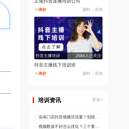
正规抖音直播培训公司
￥
询价
课时：
详询
抖音主播培训
2584人已关注
抖音主播线下培训班
￥
询价
课时：
详询
培训资讯
更多>
实体门店抖音视频没流量？别踩这5个违规坑！
视频数据不好怎么优化？三个要点教会你分析思路！