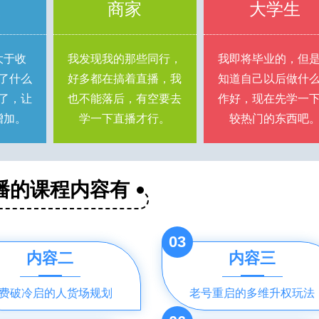
族
商家
大学生
大于收
我发现我的那些同行，
我即将毕业的，但
了什么
好多都在搞着直播，我
知道自己以后做什
了，让
也不能落后，有空要去
作好，现在先学一
增加。
学一下直播才行。
较热门的东西吧
播的课程内容有
03
内容二
内容三
费破冷启的人货场规划
老号重启的多维升权玩法