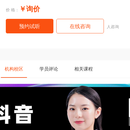
￥询价
价 格：
预约试听
在线咨询
人咨询
机构
校区
学员
评论
相关
课程