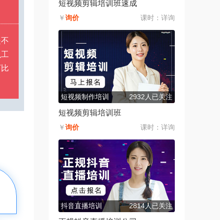
短视频剪辑培训班速成
￥
询价
课时：
详询
是不
么工
下比
。
短视频制作培训
2932人已关注
短视频剪辑培训班
￥
询价
课时：
详询
抖音直播培训
2814人已关注